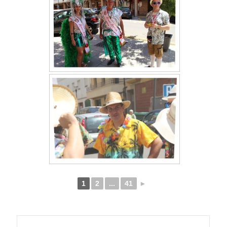
1
2
...
41
►