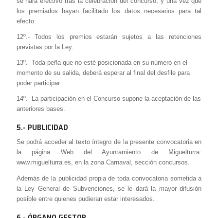
se hará efectivo tras la celebración del concurso, y una vez que
los premiados hayan facilitado los datos necesarios para tal
efecto.
12º.- Todos los premios estarán sujetos a las retenciones
previstas por la Ley.
13º.- Toda peña que no esté posicionada en su número en el
momento de su salida, deberá esperar al final del desfile para
poder participar.
14º.- La participación en el Concurso supone la aceptación de las
anteriores bases.
5.- PUBLICIDAD
Se podrá acceder al texto íntegro de la presente convocatoria en
la página Web del Ayuntamiento de Miguelturra:
www.miguelturra.es, en la zona Carnaval, sección concursos.
Además de la publicidad propia de toda convocatoria sometida a
la Ley General de Subvenciones, se le dará la mayor difusión
posible entre quienes pudieran estar interesados.
6.- ÓRGANO GESTOR