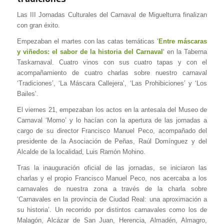
Las III Jornadas Culturales del Carnaval de Miguelturra finalizan
con gran éxito.
Empezaban el martes con las catas temáticas ‘
Entre máscaras
y viñedos: el sabor de la historia del Carnaval
‘ en la Taberna
Taskarnaval. Cuatro vinos con sus cuatro tapas y con el
acompañamiento de cuatro charlas sobre nuestro carnaval
‘Tradiciones’, ‘La Máscara Callejera’, ‘Las Prohibiciones’ y ‘Los
Bailes’.
El viernes 21, empezaban los actos en la antesala del Museo de
Carnaval ‘Momo’ y lo hacían con la apertura de las jornadas a
cargo de su director Francisco Manuel Peco, acompañado del
presidente de la Asociación de Peñas, Raúl Domínguez y del
Alcalde de la localidad, Luis Ramón Mohino.
Tras la inauguración oficial de las jornadas, se iniciaron las
charlas y el propio Francisco Manuel Peco, nos acercaba a los
carnavales de nuestra zona a través de la charla sobre
‘Carnavales en la provincia de Ciudad Real: una aproximación a
su historia’. Un recorrido por distintos carnavales como los de
Malagón, Alcázar de San Juan, Herencia, Almadén, Almagro,