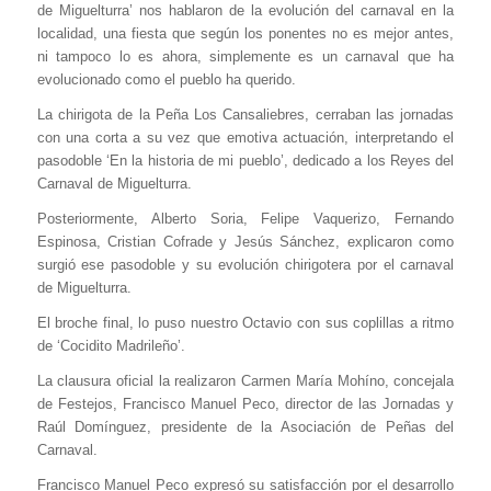
de Miguelturra’ nos hablaron de la evolución del carnaval en la
localidad, una fiesta que según los ponentes no es mejor antes,
ni tampoco lo es ahora, simplemente es un carnaval que ha
evolucionado como el pueblo ha querido.
La chirigota de la Peña Los Cansaliebres, cerraban las jornadas
con una corta a su vez que emotiva actuación, interpretando el
pasodoble ‘En la historia de mi pueblo’, dedicado a los Reyes del
Carnaval de Miguelturra.
Posteriormente, Alberto Soria, Felipe Vaquerizo, Fernando
Espinosa, Cristian Cofrade y Jesús Sánchez, explicaron como
surgió ese pasodoble y su evolución chirigotera por el carnaval
de Miguelturra.
El broche final, lo puso nuestro Octavio con sus coplillas a ritmo
de ‘Cocidito Madrileño’.
La clausura oficial la realizaron Carmen María Mohíno, concejala
de Festejos, Francisco Manuel Peco, director de las Jornadas y
Raúl Domínguez, presidente de la Asociación de Peñas del
Carnaval.
Francisco Manuel Peco expresó su satisfacción por el desarrollo