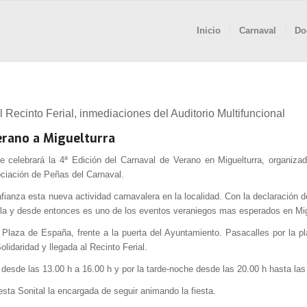
Inicio
Carnaval
Do
 Recinto Ferial, inmediaciones del Auditorio Multifuncional
erano a Miguelturra
e celebrará la 4ª Edición del Carnaval de Verano en Miguelturra, organiza
ociación de Peñas del Carnaval.
ianza esta nueva actividad carnavalera en la localidad. Con la declaración de
rla y desde entonces es uno de los eventos veraniegos mas esperados en Mig
a Plaza de España, frente a la puerta del Ayuntamiento. Pasacalles por la 
olidaridad y llegada al Recinto Ferial.
 desde las 13.00 h a 16.00 h y por la tarde-noche desde las 20.00 h hasta las
uesta Sonital la encargada de seguir animando la fiesta.