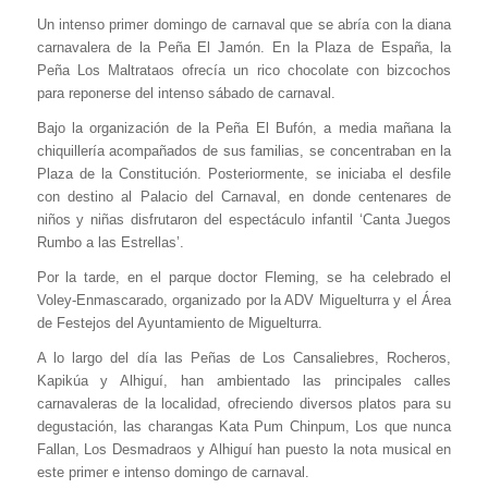
Un intenso primer domingo de carnaval que se abría con la diana
carnavalera de la Peña El Jamón. En la Plaza de España, la
Peña Los Maltrataos ofrecía un rico chocolate con bizcochos
para reponerse del intenso sábado de carnaval.
Bajo la organización de la Peña El Bufón, a media mañana la
chiquillería acompañados de sus familias, se concentraban en la
Plaza de la Constitución. Posteriormente, se iniciaba el desfile
con destino al Palacio del Carnaval, en donde centenares de
niños y niñas disfrutaron del espectáculo infantil ‘Canta Juegos
Rumbo a las Estrellas’.
Por la tarde, en el parque doctor Fleming, se ha celebrado el
Voley-Enmascarado, organizado por la ADV Miguelturra y el Área
de Festejos del Ayuntamiento de Miguelturra.
A lo largo del día las Peñas de Los Cansaliebres, Rocheros,
Kapikúa y Alhiguí, han ambientado las principales calles
carnavaleras de la localidad, ofreciendo diversos platos para su
degustación, las charangas Kata Pum Chinpum, Los que nunca
Fallan, Los Desmadraos y Alhiguí han puesto la nota musical en
este primer e intenso domingo de carnaval.