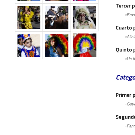
Tercer 
«Eras
Cuarto 
«Alic
Quinto 
«Un f
Catego
Primer 
«Goy
Segundo
«Fant