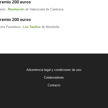
premio 200 euros
ret»
.
Revelación
de Valenzuela de Calatrava
premio 200 euros
oría Pastelera»
.
Los Tardíos
de Membrilla
Advertencia legal y condiciones de uso
Colaboradores
Contacto