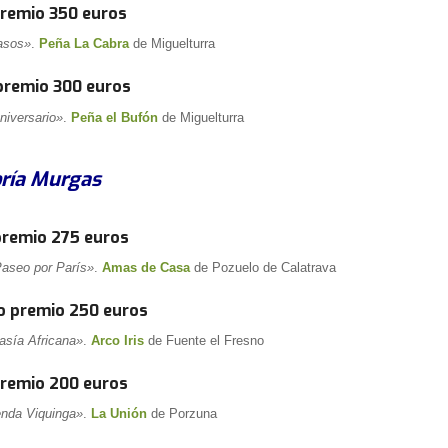
premio 350 euros
asos»
.
Peña La Cabra
de Miguelturra
premio 300 euros
niversario»
.
Peña el Bufón
de Miguelturra
ría Murgas
premio 275 euros
aseo por París»
.
Amas de Casa
de Pozuelo de Calatrava
 premio 250 euros
asía Africana»
.
Arco Iris
de Fuente el Fresno
premio 200 euros
nda Viquinga»
.
La Unión
de Porzuna