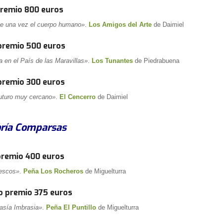
premio 800 euros
e una vez el cuerpo humano»
.
Los Amigos del Arte
de Daimiel
premio 500 euros
ia en el País de las Maravillas»
.
Los Tunantes
de Piedrabuena
premio 300 euros
uturo muy cercano»
.
El Cencerro
de Daimiel
ría Comparsas
premio 400 euros
escos»
.
Peña Los Rocheros
de Miguelturra
 premio 375 euros
asía Imbrasia»
.
Peña El Puntillo
de Miguelturra