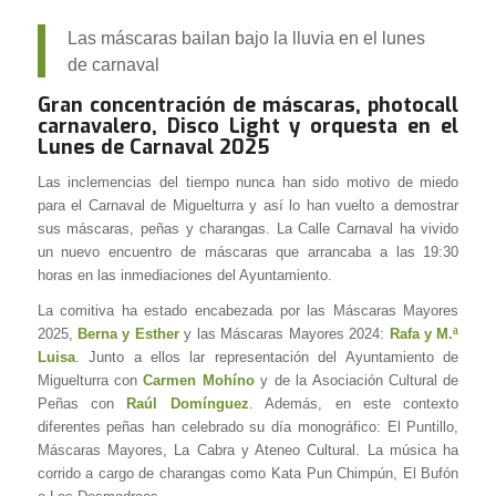
Las máscaras bailan bajo la lluvia en el lunes
de carnaval
Gran concentración de máscaras, photocall
carnavalero, Disco Light y orquesta en el
Lunes de Carnaval 2025
Las inclemencias del tiempo nunca han sido motivo de miedo
para el Carnaval de
Miguelturra
y así lo han vuelto a demostrar
sus máscaras, peñas y charangas. La Calle Carnaval ha vivido
un nuevo encuentro de máscaras que arrancaba a las 19:30
horas en las inmediaciones del Ayuntamiento.
La comitiva ha estado encabezada por las Máscaras Mayores
2025,
Berna y Esther
y las Máscaras Mayores 2024:
Rafa y M.ª
Luisa
. Junto a ellos lar representación del Ayuntamiento de
Miguelturra con
Carmen Mohíno
y de la Asociación Cultural de
Peñas con
Raúl Domínguez
. Además, en este contexto
diferentes peñas han celebrado su día monográfico: El Puntillo,
Máscaras Mayores, La Cabra y Ateneo Cultural. La música ha
corrido a cargo de charangas como Kata Pun Chimpún, El Bufón